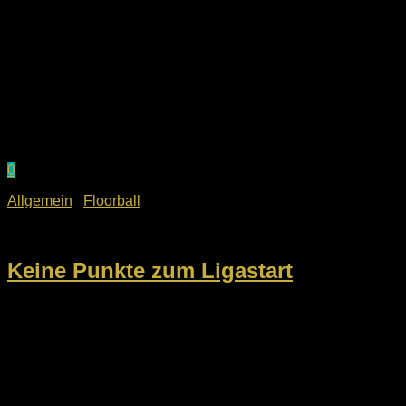
0
Allgemein
/
Floorball
24. Oktober 2022
Keine Punkte zum Ligastart
Nach zwei Siegen im Pokal waren die Schanzer Ducks zum
Ligaauftakt zu Gast in Ebersgöns. Nach einem soliden ersten
Drittel und einigen Schwächen im zweiten Spielabschnitt,
stand es nach 40 Minuten bereits 9:2 für...