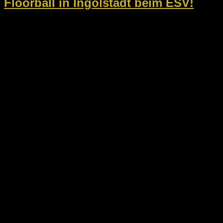
Floorball in Ingolstadt beim ESV!
Am kommenden Wochenende steigt am Samstag,
30.06.2026, und Sonntag, 31.06.2026, die Deutsche
Meisterschaft der U15. Unser ESV-Team ist am Samstag in
der Gruppenphase um 11, 13 und 17 Uhr im Einsatz und
kämpft um...