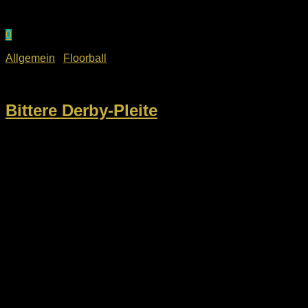
0
Allgemein
/
Floorball
7. November 2022
Bittere Derby-Pleite
Die Vorfreude auf das Derby am vergangenen Wochenende
gegen den FC Stern München war groß, die Ernüchterung
beim Blick auf den Endstand umso größer. Mit 3:17 mussten
sich die Ducks gegen den Ligakonrahenten aus...