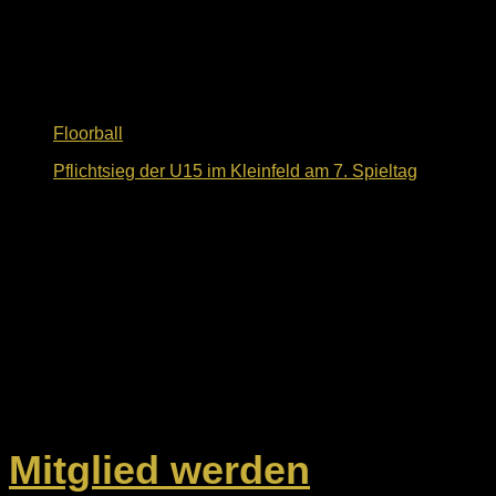
Floorball
Pflichtsieg der U15 im Kleinfeld am 7. Spieltag
4. Dezember 2024
Dein Weg zu uns
ESV Ingolstadt-Ringsee e.V.
Geisenfelder Straße 1
85053 Ingolstadt
Unsere Kontaktdaten
Mitglied werden