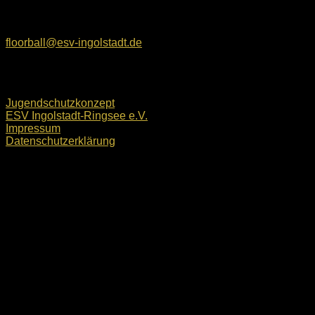
E-Mail:
floorball@esv-ingolstadt.de
Rechtliches
Jugendschutzkonzept
ESV Ingolstadt-Ringsee e.V.
Impressum
Datenschutzerklärung
ESV Ingolstadt-Ringsee e.V. © 2026. Alle Rechte
vorbehalten.