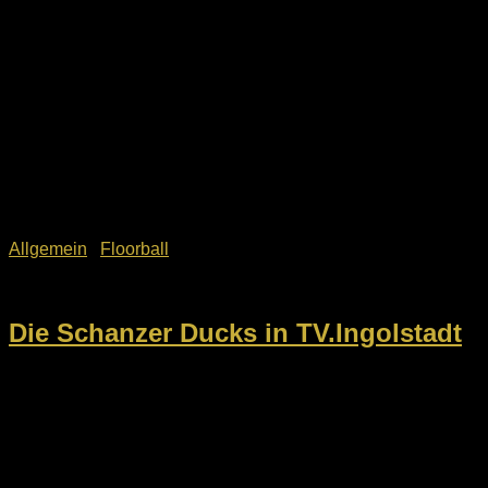
Allgemein
/
Floorball
3. Juni 2026
Die Schanzer Ducks in TV.Ingolstadt
Einen Fernsehbericht über die Meisterschaften vom letzten
Wochenende (30.05. und 31.05.2026) könnt Ihr derzeit bei
TV.Ingolstadt sehen: Schanzer Ducks richten Deutsche U15-
Meisterschaft aus | tv.ingolstadt